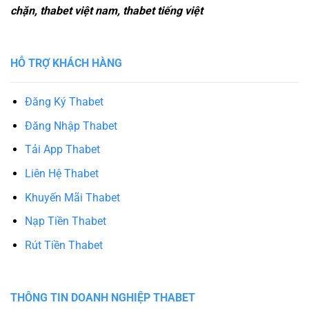
chặn, thabet việt nam, thabet tiếng việt
HỖ TRỢ KHÁCH HÀNG
Đăng Ký Thabet
Đăng Nhập Thabet
Tải App Thabet
Liên Hệ Thabet
Khuyến Mãi Thabet
Nạp Tiền Thabet
Rút Tiền Thabet
THÔNG TIN DOANH NGHIỆP THABET