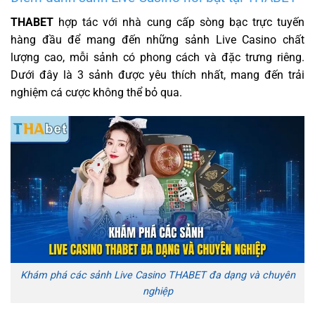
THABET
hợp tác với nhà cung cấp sòng bạc trực tuyến
hàng đầu để mang đến những sảnh Live Casino chất
lượng cao, mỗi sảnh có phong cách và đặc trưng riêng.
Dưới đây là 3 sảnh được yêu thích nhất, mang đến trải
nghiệm cá cược không thể bỏ qua.
Khám phá các sảnh Live Casino THABET đa dạng và chuyên
nghiệp