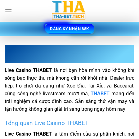
Bỏ
qua
nội
dung
ĐĂNG KÝ NHẬN 88K
Live Casino THABET – Khám Phá Sân Chơi
Giải Trí Đỉnh Cao
Live Casino THABET
là nơi bạn hòa mình vào không khí
sòng bạc thực thụ mà không cần rời khỏi nhà. Dealer trực
tiếp, trò chơi đa dạng như Xóc Đĩa, Tài Xỉu, và Baccarat,
cùng công nghệ livestream mượt mà,
THABET
mang đến
trải nghiệm cá cược đỉnh cao. Sẵn sàng thử vận may và
tận hưởng không gian giải trí sang trọng ngay hôm nay!
Tổng quan Live Casino THABET
Live Casino THABET
là tâm điểm của sự phấn khích, nơi