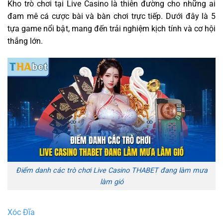
Kho trò chơi tại Live Casino là thiên đường cho những ai
đam mê cá cược bài và bàn chơi trực tiếp. Dưới đây là 5
tựa game nổi bật, mang đến trải nghiệm kịch tính và cơ hội
thắng lớn.
Điểm danh các trò chơi Live Casino THABET đang làm mưa
làm gió
Xóc Đĩa