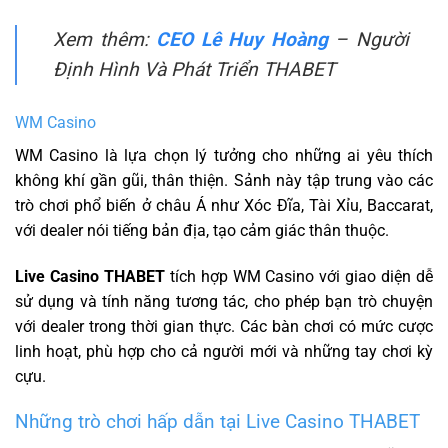
Xem thêm:
CEO Lê Huy Hoàng
– Người
Định Hình Và Phát Triển THABET
WM Casino
WM Casino là lựa chọn lý tưởng cho những ai yêu thích
không khí gần gũi, thân thiện. Sảnh này tập trung vào các
trò chơi phổ biến ở châu Á như Xóc Đĩa, Tài Xỉu, Baccarat,
với dealer nói tiếng bản địa, tạo cảm giác thân thuộc.
Live Casino THABET
tích hợp WM Casino với giao diện dễ
sử dụng và tính năng tương tác, cho phép bạn trò chuyện
với dealer trong thời gian thực. Các bàn chơi có mức cược
linh hoạt, phù hợp cho cả người mới và những tay chơi kỳ
cựu.
Những trò chơi hấp dẫn tại Live Casino THABET