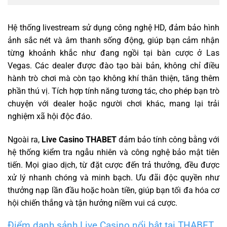
Hệ thống livestream sử dụng công nghệ HD, đảm bảo hình
ảnh sắc nét và âm thanh sống động, giúp bạn cảm nhận
từng khoảnh khắc như đang ngồi tại bàn cược ở Las
Vegas. Các dealer được đào tạo bài bản, không chỉ điều
hành trò chơi mà còn tạo không khí thân thiện, tăng thêm
phần thú vị. Tích hợp tính năng tương tác, cho phép bạn trò
chuyện với dealer hoặc người chơi khác, mang lại trải
nghiệm xã hội độc đáo.
Ngoài ra,
Live Casino THABET
đảm bảo tính công bằng với
hệ thống kiểm tra ngẫu nhiên và công nghệ bảo mật tiên
tiến. Mọi giao dịch, từ đặt cược đến trả thưởng, đều được
xử lý nhanh chóng và minh bạch. Ưu đãi độc quyền như
thưởng nạp lần đầu hoặc hoàn tiền, giúp bạn tối đa hóa cơ
hội chiến thắng và tận hưởng niềm vui cá cược.
Điểm danh
sảnh Live Casino nổi bật tại THABET