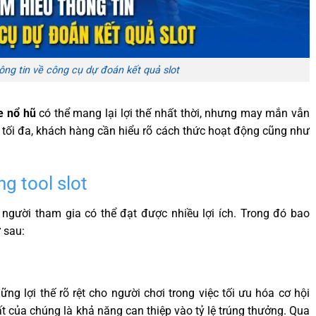
ông tin về công cụ dự đoán kết quả slot
e nổ hũ
có thể mang lại lợi thế nhất thời, nhưng may mắn vẫn
g tối đa, khách hàng cần hiểu rõ cách thức hoạt động cũng như
g tool slot
, người tham gia có thể đạt được nhiều lợi ích. Trong đó bao
 sau:
ng lợi thế rõ rệt cho người chơi trong việc tối ưu hóa cơ hội
t của chúng là khả năng can thiệp vào tỷ lệ trúng thưởng. Qua