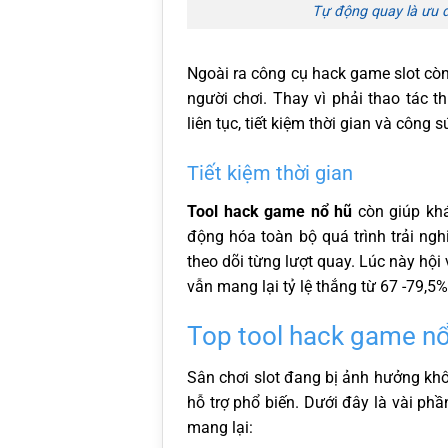
Tự động quay là ưu 
Ngoài ra công cụ hack game slot còn
người chơi. Thay vì phải thao tác 
liên tục, tiết kiệm thời gian và công s
Tiết kiệm thời gian
Tool hack game nổ hũ
còn giúp khá
động hóa toàn bộ quá trình trải ngh
theo dõi từng lượt quay. Lúc này hộ
vẫn mang lại tỷ lệ thắng từ 67 -79,5%
Top tool hack game nổ
Sân chơi slot đang bị ảnh hưởng kh
hỗ trợ phổ biến. Dưới đây là vài p
mang lại: