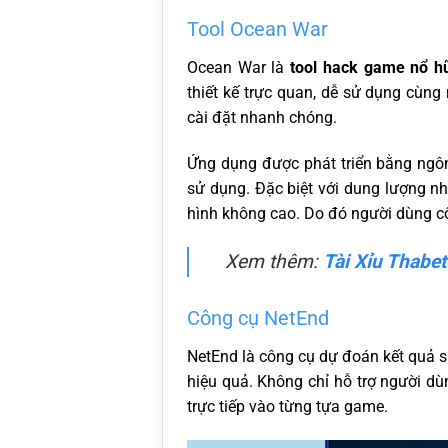
Tool Ocean War
Ocean War là
tool hack game nổ h
thiết kế trực quan, dễ sử dụng cùng
cài đặt nhanh chóng.
Ứng dụng được phát triển bằng ngô
sử dụng. Đặc biệt với dung lượng nh
hình không cao. Do đó người dùng cô
Xem thêm:
Tài Xỉu Thabet
Công cụ NetEnd
NetEnd là công cụ dự đoán kết quả s
hiệu quả. Không chỉ hỗ trợ người d
trực tiếp vào từng tựa game.