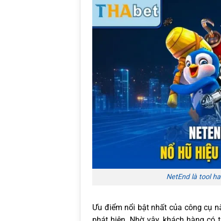
NetEnd là tool h
Ưu điểm nổi bật nhất của công cụ nà
phát hiện. Nhờ vậy, khách hàng có t