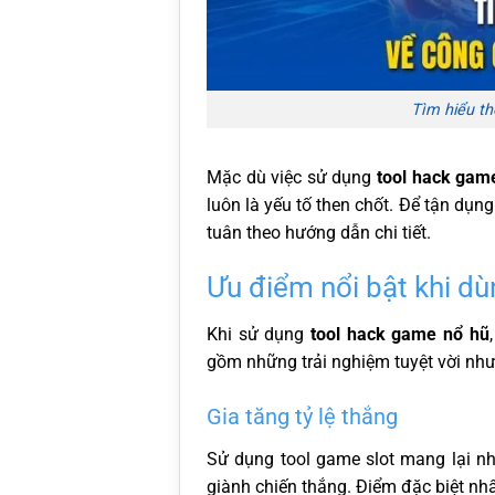
Tìm hiểu th
Mặc dù việc sử dụng
tool hack gam
luôn là yếu tố then chốt. Để tận dụn
tuân theo hướng dẫn chi tiết.
Ưu điểm nổi bật khi dùn
Khi sử dụng
tool hack game nổ hũ
gồm những trải nghiệm tuyệt vời như
Gia tăng tỷ lệ thắng
Sử dụng tool game slot mang lại nhữ
giành chiến thắng. Điểm đặc biệt nhấ