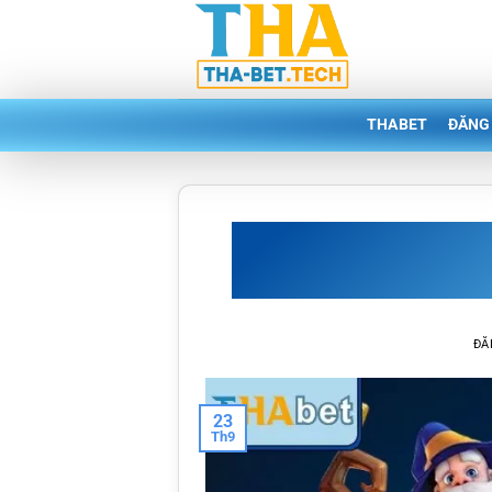
Bỏ
qua
nội
dung
THABET
ĐĂNG
Tool Hack Game Nổ
ĐĂ
23
Th9