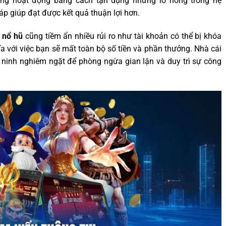
ng hoạt động bằng cách tận dụng những lỗ hổng trong hệ
p giúp đạt được kết quả thuận lợi hơn.
 nổ hũ
cũng tiềm ẩn nhiều rủi ro như tài khoản có thể bị khóa
ĩa với việc bạn sẽ mất toàn bộ số tiền và phần thưởng. Nhà cái
ninh nghiêm ngặt để phòng ngừa gian lận và duy trì sự công