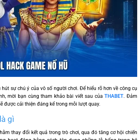
 hút sự chú ý của vô số người chơi. Để hiểu rõ hơn về công cụ
nh, mời bạn cùng tham khảo bài viết sau của
THABET
. Đảm
sẽ được cải thiện đáng kể trong mỗi lượt quay.
à gì
m thay đổi kết quả trong trò chơi, qua đó tăng cơ hội chiến