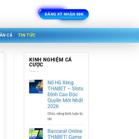
ĐĂNG KÝ NHẬN 88K
ẮN CÁ
TIN TỨC
KINH NGHIỆM CÁ
CƯỢC
Nổ Hũ Xèng
THABET – Slots
Đỉnh Cao Độc
Quyền Mới Nhất
2026
Chức năng bình luận bị
tắt
ở
N
ổ
Baccarat Online
H
THABET| Game