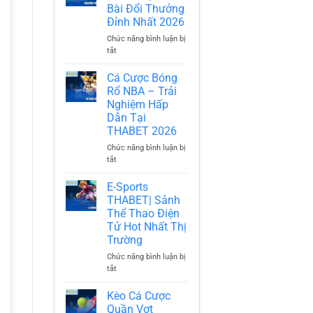
ũ
Bài Đổi Thưởng
X
Đỉnh Nhất 2026
è
n
Chức năng bình luận bị
g
tắt
ở
T
B
H
a
Cá Cược Bóng
A
c
Rổ NBA – Trải
B
c
Nghiệm Hấp
E
a
Dẫn Tại
T
r
THABET 2026
–
a
S
t
Chức năng bình luận bị
l
O
tắt
ở
o
n
C
t
l
á
E-Sports
s
i
C
THABET| Sảnh
Đ
n
ư
Thể Thao Điện
ỉ
e
ợ
Tử Hot Nhất Thị
n
T
c
Trường
h
H
B
C
A
ó
Chức năng bình luận bị
a
B
n
tắt
ở
o
E
g
E
Đ
T
R
-
Kèo Cá Cược
ộ
|
ổ
S
Quần Vợt
c
G